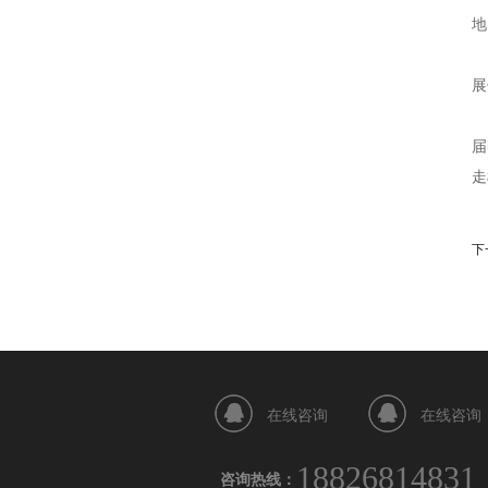
地
展
届
走
下
在线咨询
在线咨询
18826814831
咨询热线：