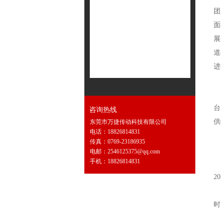
团
面
展
道
进
作
台
咨询热线
供
东莞市万捷传动科技有限公司
电话：18826814831
传真：0769-23186935
2
电邮：2546125375@qq.com
手机：18826814831
2
时