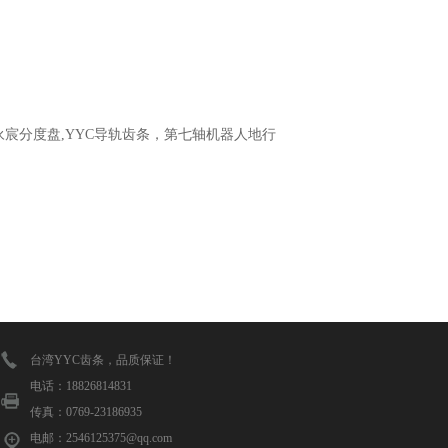
永宸分度盘,YYC导轨齿条，第七轴机器人地行
台湾YYC齿条，品质保证！
电话：18826814831
传真：0769-23186935
电邮：2546125375@qq.com