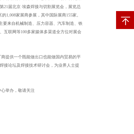
第21届北京·埃森焊接与切割展览会，展览总
区的1,008家展商参展，其中国际展商155家。
观众主要来自机械制造、压力容器、汽车制造、铁
互联网等100多家媒体多渠道全方位对展会
厂商提供一个既能做出口也能做国内贸易的平
焊接论坛及焊接技术研讨会，为业界人士提
览中心举办，敬请关注