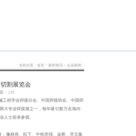
当前位置：
首页
>
新闻资讯
>
企业新闻
接与切割展览会
击量：
139
机械工程学会焊接分会、中国焊接协会、中国焊
两大专业焊接展之一，每年吸引数万名海内
业人士前来参观。
外，像林肯、松下、中电华强、金桥、开元集